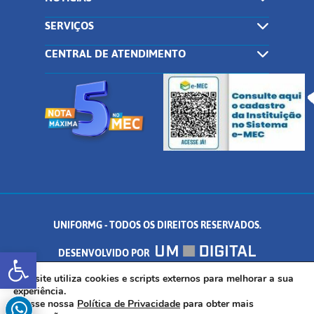
SERVIÇOS
CENTRAL DE ATENDIMENTO
UNIFORMG - TODOS OS DIREITOS RESERVADOS.
Abrir a barra de ferramentas
DESENVOLVIDO POR
AV. DR. ARNALDO DE SENNA, 328 - PALMEIRAS, FORMIGA/MG - CEP:
Este site utiliza cookies e scripts externos para melhorar a sua
experiência.
Acesse nossa
Política de Privacidade
para obter mais
35.574.530