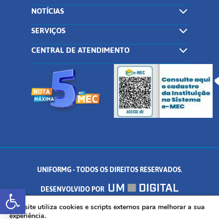
NOTÍCIAS
SERVIÇOS
CENTRAL DE ATENDIMENTO
UNIFORMG - TODOS OS DIREITOS RESERVADOS.
Abrir a barra de ferramentas
DESENVOLVIDO POR
AV. DR. ARNALDO DE SENNA, 328 - PALMEIRAS, FORMIGA/MG - CEP:
Este site utiliza cookies e scripts externos para melhorar a sua
experiência.