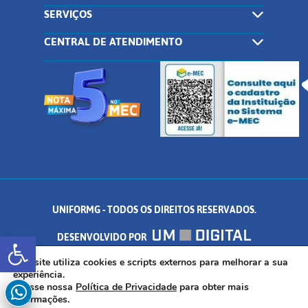
SERVIÇOS
CENTRAL DE ATENDIMENTO
UNIFORMG - TODOS OS DIREITOS RESERVADOS.
Abrir a barra de ferramentas
DESENVOLVIDO POR
AV. DR. ARNALDO DE SENNA, 328 - PALMEIRAS, FORMIGA/MG - CEP:
Este site utiliza cookies e scripts externos para melhorar a sua
experiência.
Acesse nossa
Política de Privacidade
para obter mais
35.574.530
informações.