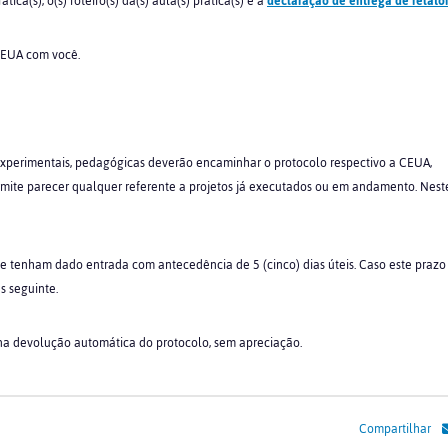
ica(s), o(s) roteiro(s) da(s) aula(s) prática(s) e a
declaração de entrega de relatór
 CEUA com você.
 experimentais, pedagógicas deverão encaminhar o protocolo respectivo a CEUA,
e parecer qualquer referente a projetos já executados ou em andamento. Neste
ue tenham dado entrada com antecedência de 5 (cinco) dias úteis. Caso este prazo
s seguinte.
na devolução automática do protocolo, sem apreciação.
Compartilhar