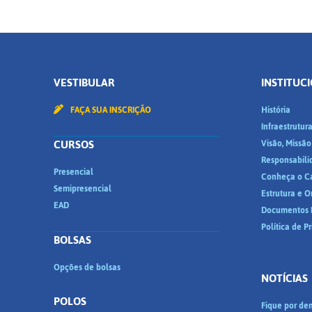
VESTIBULAR
INSTITUC
FAÇA SUA INSCRIÇÃO
História
Infraestrutur
CURSOS
Visão, Missão
Responsabili
Presencial
Conheça o C
Semipresencial
Estrutura e 
EAD
Documentos I
Política de P
BOLSAS
Opções de bolsas
NOTÍCIAS
POLOS
Fique por den