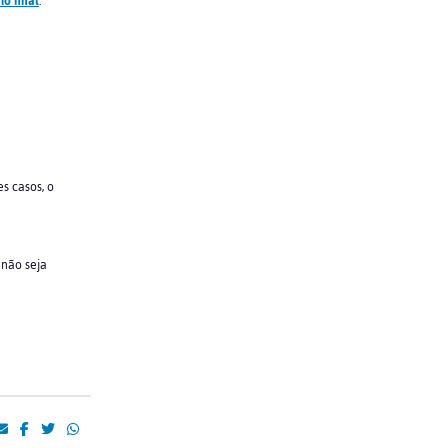
io final
.
s casos, o
 não seja