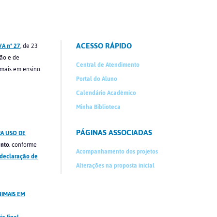
ACESSO RÁPIDO
A nº 27
, de 23
ção e de
Central de Atendimento
imais em ensino
Portal do Aluno
Calendário Acadêmico
Minha Biblioteca
PÁGINAS ASSOCIADAS
RA USO DE
ento
, conforme
Acompanhamento dos projetos
declaração de
Alterações na proposta inicial
IMAIS EM