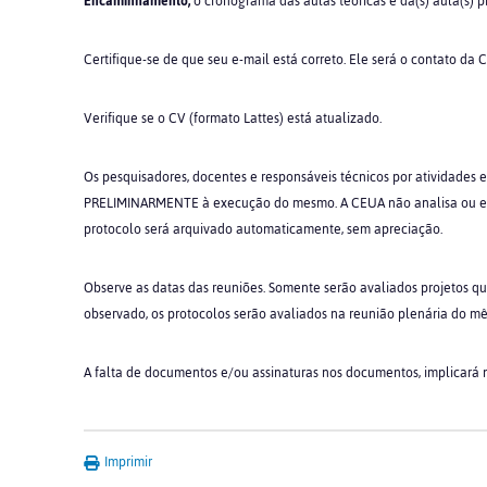
Encaminhamento,
o cronograma das aulas teóricas e da(s) aula(s) prát
Certifique-se de que seu e-mail está correto. Ele será o contato da
Verifique se o CV (formato Lattes) está atualizado.
Os pesquisadores, docentes e responsáveis técnicos por atividades
PRELIMINARMENTE à execução do mesmo. A CEUA não analisa ou emit
protocolo será arquivado automaticamente, sem apreciação.
Observe as datas das reuniões. Somente serão avaliados projetos q
observado, os protocolos serão avaliados na reunião plenária do mê
A falta de documentos e/ou assinaturas nos documentos, implicará 
Imprimir