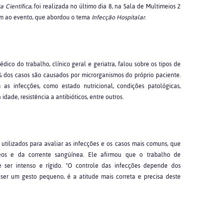
a Científica
, foi realizada no último dia 8, na Sala de Multimeios 2
m ao evento, que abordou o tema
Infecção Hospitalar
.
co do trabalho, clínico geral e geriatra, falou sobre os tipos de
% dos casos são causados por microrganismos do próprio paciente.
 as infecções, como estado nutricional, condições patológicas,
dade, resistência a antibióticos, entre outros.
 utilizados para avaliar as infecções e os casos mais comuns, que
utâneos e da corrente sangüínea. Ele afirmou que o trabalho de
ve ser intenso e rígido. "O controle das infecções depende dos
 ser um gesto pequeno, é a atitude mais correta e precisa deste