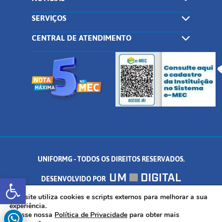
SERVIÇOS
CENTRAL DE ATENDIMENTO
UNIFORMG - TODOS OS DIREITOS RESERVADOS.
Abrir a barra de ferramentas
DESENVOLVIDO POR
AV. DR. ARNALDO DE SENNA, 328 - PALMEIRAS, FORMIGA/MG - CEP:
Este site utiliza cookies e scripts externos para melhorar a sua
experiência.
Acesse nossa
Política de Privacidade
para obter mais
35.574.530