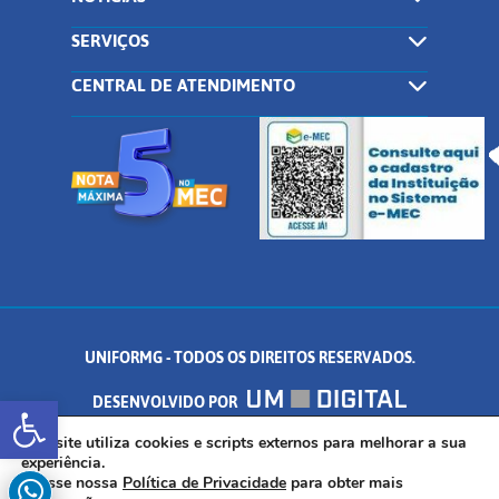
SERVIÇOS
CENTRAL DE ATENDIMENTO
UNIFORMG - TODOS OS DIREITOS RESERVADOS.
Abrir a barra de ferramentas
DESENVOLVIDO POR
AV. DR. ARNALDO DE SENNA, 328 - PALMEIRAS, FORMIGA/MG - CEP:
Este site utiliza cookies e scripts externos para melhorar a sua
experiência.
Acesse nossa
Política de Privacidade
para obter mais
35.574.530