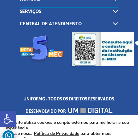
SERVIÇOS
CENTRAL DE ATENDIMENTO
UNIFORMG - TODOS OS DIREITOS RESERVADOS.
Abrir a barra de ferramentas
DESENVOLVIDO POR
AV. DR. ARNALDO DE SENNA, 328 - PALMEIRAS, FORMIGA/MG - CEP:
Este site utiliza cookies e scripts externos para melhorar a sua
experiência.
Acesse nossa
Política de Privacidade
para obter mais
35.574.530