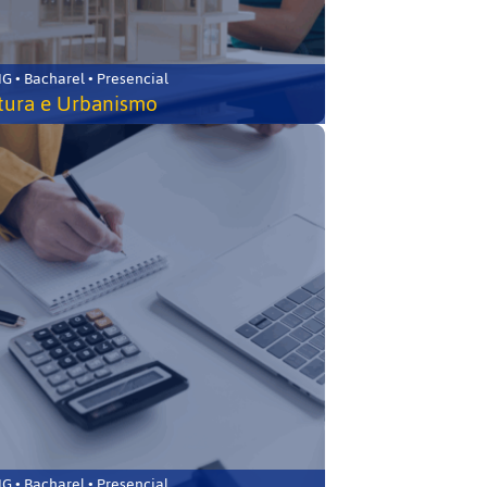
 • Bacharel • Presencial
tura e Urbanismo
 • Bacharel • Presencial