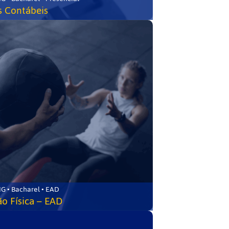
s Contábeis
G • Bacharel • EAD
o Física – EAD