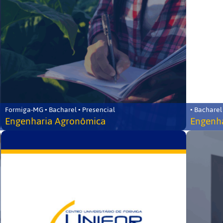
Formiga-MG • Bacharel • Presencial
• Bacharel
Engenharia Agronômica
Engenha