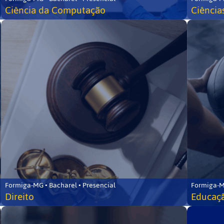
Ciência da Computação
Ciência
Formiga-MG • Bacharel • Presencial
Formiga-M
Direito
Educaçã