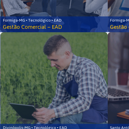
Formiga-MG • Tecnológico • EAD
Formiga-M
Gestão Comercial – EAD
Gestão 
Divinópolis-MG • Tecnológico • EAD
Santo Ant