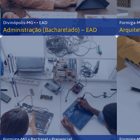
Divinópolis-MG • • EAD
Formiga-MG
Administração (Bacharelado) – EAD
Arquite
Formiga-MG • Bacharel • Presencial
Formiga-MG