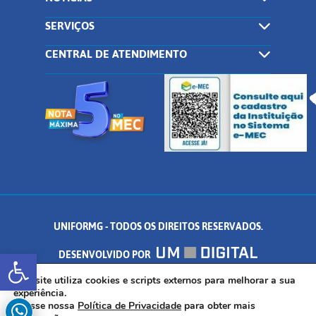
SERVIÇOS
CENTRAL DE ATENDIMENTO
UNIFORMG - TODOS OS DIREITOS RESERVADOS.
Abrir a barra de ferramentas
DESENVOLVIDO POR
AV. DR. ARNALDO DE SENNA, 328 - PALMEIRAS, FORMIGA/MG - CEP:
Este site utiliza cookies e scripts externos para melhorar a sua
experiência.
Acesse nossa
Política de Privacidade
para obter mais
35.574.530