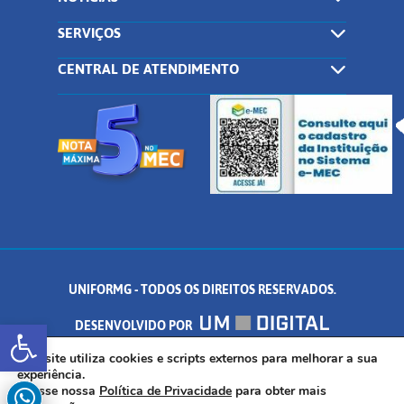
SERVIÇOS
CENTRAL DE ATENDIMENTO
UNIFORMG - TODOS OS DIREITOS RESERVADOS.
Abrir a barra de ferramentas
DESENVOLVIDO POR
AV. DR. ARNALDO DE SENNA, 328 - PALMEIRAS, FORMIGA/MG - CEP:
Este site utiliza cookies e scripts externos para melhorar a sua
experiência.
Acesse nossa
Política de Privacidade
para obter mais
35.574.530