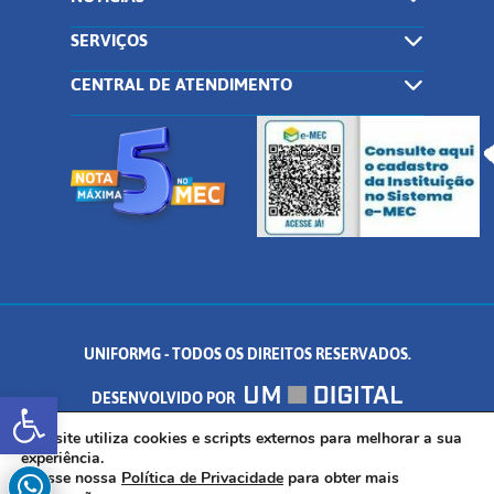
SERVIÇOS
CENTRAL DE ATENDIMENTO
UNIFORMG - TODOS OS DIREITOS RESERVADOS.
Abrir a barra de ferramentas
DESENVOLVIDO POR
AV. DR. ARNALDO DE SENNA, 328 - PALMEIRAS, FORMIGA/MG - CEP:
Este site utiliza cookies e scripts externos para melhorar a sua
experiência.
Acesse nossa
Política de Privacidade
para obter mais
35.574.530