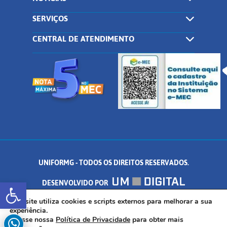
SERVIÇOS
CENTRAL DE ATENDIMENTO
UNIFORMG - TODOS OS DIREITOS RESERVADOS.
Abrir a barra de ferramentas
DESENVOLVIDO POR
AV. DR. ARNALDO DE SENNA, 328 - PALMEIRAS, FORMIGA/MG - CEP:
Este site utiliza cookies e scripts externos para melhorar a sua
experiência.
Acesse nossa
Política de Privacidade
para obter mais
35.574.530