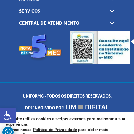
SERVIÇOS
CENTRAL DE ATENDIMENTO
UNIFORMG - TODOS OS DIREITOS RESERVADOS.
Abrir a barra de ferramentas
DESENVOLVIDO POR
AV. DR. ARNALDO DE SENNA, 328 - PALMEIRAS, FORMIGA/MG - CEP:
Este site utiliza cookies e scripts externos para melhorar a sua
experiência.
Acesse nossa
Política de Privacidade
para obter mais
35.574.530