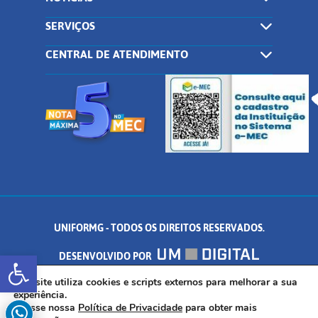
SERVIÇOS
CENTRAL DE ATENDIMENTO
UNIFORMG - TODOS OS DIREITOS RESERVADOS.
Abrir a barra de ferramentas
DESENVOLVIDO POR
AV. DR. ARNALDO DE SENNA, 328 - PALMEIRAS, FORMIGA/MG - CEP:
Este site utiliza cookies e scripts externos para melhorar a sua
experiência.
Acesse nossa
Política de Privacidade
para obter mais
35.574.530