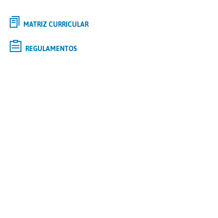
MATRIZ CURRICULAR
REGULAMENTOS
Selecione o curso de
GRADUAÇÃO
de interesse e saiba mais
Tipo
Modalidade
Polo
Curso