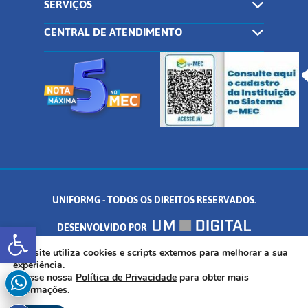
SERVIÇOS
CENTRAL DE ATENDIMENTO
UNIFORMG - TODOS OS DIREITOS RESERVADOS.
Abrir a barra de ferramentas
DESENVOLVIDO POR
AV. DR. ARNALDO DE SENNA, 328 - PALMEIRAS, FORMIGA/MG - CEP:
Este site utiliza cookies e scripts externos para melhorar a sua
experiência.
Acesse nossa
Política de Privacidade
para obter mais
35.574.530
informações.
INSCREVA-SE AGORA!