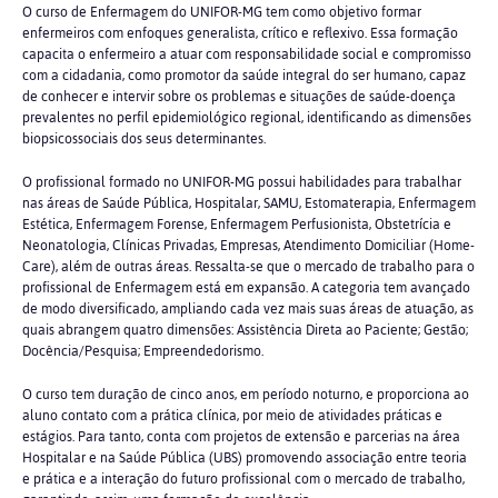
O curso de Enfermagem do UNIFOR-MG tem como objetivo formar
enfermeiros com enfoques generalista, crítico e reflexivo. Essa formação
capacita o enfermeiro a atuar com responsabilidade social e compromisso
com a cidadania, como promotor da saúde integral do ser humano, capaz
de conhecer e intervir sobre os problemas e situações de saúde-doença
prevalentes no perfil epidemiológico regional, identificando as dimensões
biopsicossociais dos seus determinantes.
O profissional formado no UNIFOR-MG possui habilidades para trabalhar
nas áreas de Saúde Pública, Hospitalar, SAMU, Estomaterapia, Enfermagem
Estética, Enfermagem Forense, Enfermagem Perfusionista, Obstetrícia e
Neonatologia, Clínicas Privadas, Empresas, Atendimento Domiciliar (Home-
Care), além de outras áreas. Ressalta-se que o mercado de trabalho para o
profissional de Enfermagem está em expansão. A categoria tem avançado
de modo diversificado, ampliando cada vez mais suas áreas de atuação, as
quais abrangem quatro dimensões: Assistência Direta ao Paciente; Gestão;
Docência/Pesquisa; Empreendedorismo.
O curso tem duração de cinco anos, em período noturno, e proporciona ao
aluno contato com a prática clínica, por meio de atividades práticas e
estágios. Para tanto, conta com projetos de extensão e parcerias na área
Hospitalar e na Saúde Pública (UBS) promovendo associação entre teoria
e prática e a interação do futuro profissional com o mercado de trabalho,