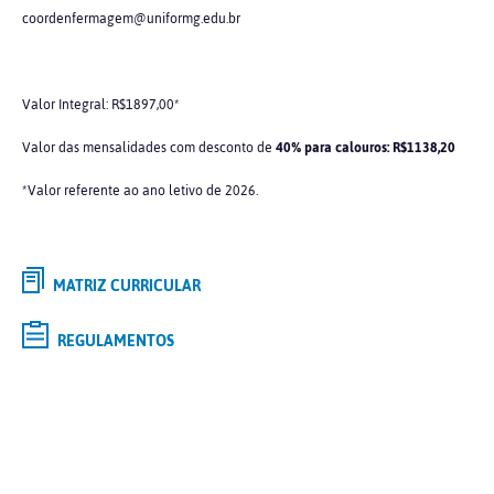
coordenfermagem@uniformg.edu.br
Valor Integral: R$1897,00*
Valor das mensalidades com desconto de
40% para calouros: R$1138,20
*Valor referente ao ano letivo de 2026.
MATRIZ CURRICULAR
REGULAMENTOS
Selecione o curso de
GRADUAÇÃO
de interesse e saiba mais