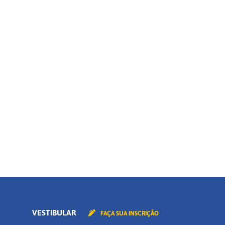
Tipo
Modalidade
Polo
Curso
CONTINUAR
VESTIBULAR
FAÇA SUA INSCRIÇÃO