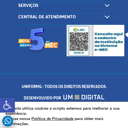
SERVIÇOS
CENTRAL DE ATENDIMENTO
UNIFORMG - TODOS OS DIREITOS RESERVADOS.
Abrir a barra de ferramentas
DESENVOLVIDO POR
AV. DR. ARNALDO DE SENNA, 328 - PALMEIRAS, FORMIGA/MG - CEP:
Este site utiliza cookies e scripts externos para melhorar a sua
experiência.
Acesse nossa
Política de Privacidade
para obter mais
35.574.530
informações.
INSCREVA-SE AGORA!