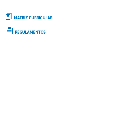
MATRIZ CURRICULAR
REGULAMENTOS
Selecione o curso de
GRADUAÇÃO
de interesse e saiba mais
Tipo
Modalidade
Polo
Curso