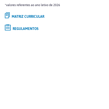
*valores referentes ao ano letivo de 2026
MATRIZ CURRICULAR
REGULAMENTOS
Selecione o curso de
GRADUAÇÃO
de interesse e saiba mais
Tipo
Modalidade
Polo
Curso