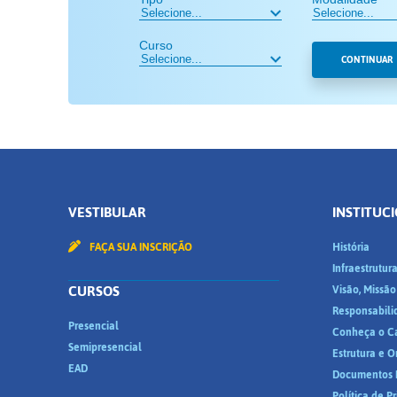
Curso
CONTINUAR
VESTIBULAR
INSTITUC
FAÇA SUA INSCRIÇÃO
História
Infraestrutur
CURSOS
Visão, Missão
Responsabili
Presencial
Conheça o C
Semipresencial
Estrutura e 
EAD
Documentos I
Política de P