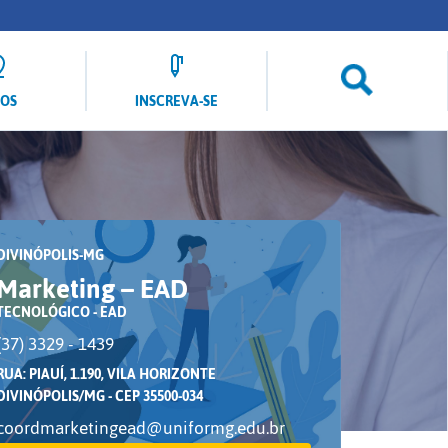
LOS
INSCREVA-SE
DIVINÓPOLIS-MG
Marketing – EAD
TECNOLÓGICO - EAD
(37) 3329 - 1439
RUA: PIAUÍ, 1.190, VILA HORIZONTE
DIVINÓPOLIS/MG - CEP 35500-034
coordmarketingead@uniformg.edu.br