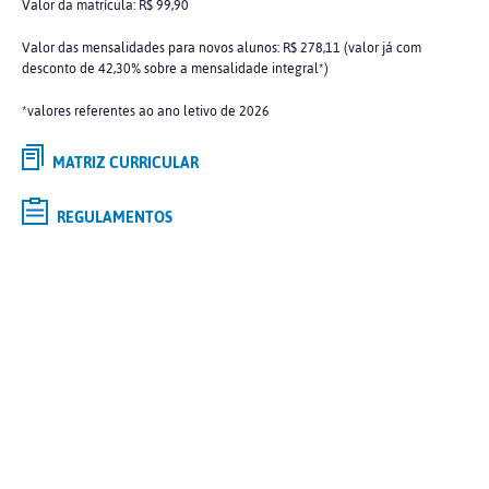
Valor da matrícula: R$ 99,90
Valor das mensalidades para novos alunos: R$ 278,11 (valor já com
desconto de 42,30% sobre a mensalidade integral*)
*valores referentes ao ano letivo de 2026
MATRIZ CURRICULAR
REGULAMENTOS
Selecione o curso de
GRADUAÇÃO
de interesse e saiba mais
Tipo
Modalidade