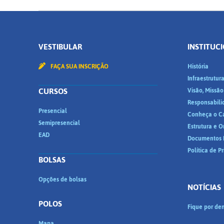
VESTIBULAR
INSTITUC
FAÇA SUA INSCRIÇÃO
História
Infraestrutur
CURSOS
Visão, Missão
Responsabili
Presencial
Conheça o C
Semipresencial
Estrutura e 
EAD
Documentos I
Política de P
BOLSAS
Opções de bolsas
NOTÍCIAS
POLOS
Fique por den
Mapa