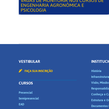
VAGAS DE MONITORIA NOS CURSOS DE
ENGENHARIA AGRONÔMICA E
PSICOLOGIA
VESTIBULAR
INSTITUC
FAÇA SUA INSCRIÇÃO
História
Infraestrutur
CURSOS
Visão, Missão
Responsabili
Presencial
Conheça o C
Semipresencial
Estrutura e 
EAD
Documentos I