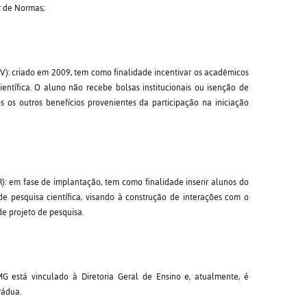
r de Normas;
CV): criado em 2009, tem como finalidade incentivar os acadêmicos
ientífica. O aluno não recebe bolsas institucionais ou isenção de
s os outros benefícios provenientes da participação na iniciação
JR): em fase de implantação, tem como finalidade inserir alunos do
e pesquisa científica, visando à construção de interações com o
e projeto de pesquisa.
G está vinculado à Diretoria Geral de Ensino e, atualmente, é
Pádua.