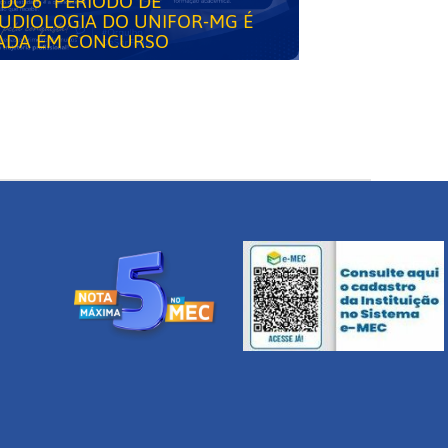
DO 6° PERÍODO DE
UDIOLOGIA DO UNIFOR-MG É
ADA EM CONCURSO