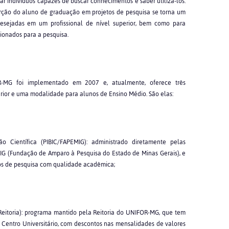
r indivíduos capazes de buscar conhecimentos e saber utilizá-los.
erção do aluno de graduação em projetos de pesquisa se torna um
desejadas em um profissional de nível superior, bem como para
ionados para a pesquisa.
R-MG foi implementado em 2007 e, atualmente, oferece três
rior e uma modalidade para alunos de Ensino Médio. São elas:
ão Científica (PIBIC/FAPEMIG): administrado diretamente pelas
MIG (Fundação de Amparo à Pesquisa do Estado de Minas Gerais), e
etos de pesquisa com qualidade acadêmica;
/Reitoria): programa mantido pela Reitoria do UNIFOR-MG, que tem
o Centro Universitário, com descontos nas mensalidades de valores