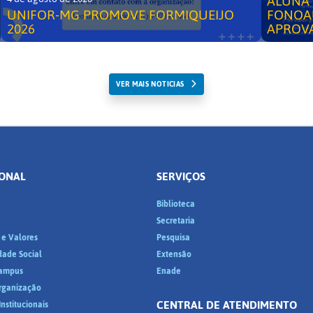
ALUNA 
UNIFOR-MG PROMOVE FORMIQUEIJO
FONOA
2026
APROV
VER MAIS NOTICIAS
IONAL
SERVIÇOS
Biblioteca
a
Secretaria
 e Valores
Pesquisa
dade Social
Extensão
ampus
Enade
Organização
CENTRAL DE ATENDIMENTO
nstitucionais