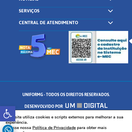
SERVIÇOS
CENTRAL DE ATENDIMENTO
UNIFORMG - TODOS OS DIREITOS RESERVADOS.
Abrir a barra de ferramentas
DESENVOLVIDO POR
AV. DR. ARNALDO DE SENNA, 328 - PALMEIRAS, FORMIGA/MG - CEP:
Este site utiliza cookies e scripts externos para melhorar a sua
experiência.
Acesse nossa
Política de Privacidade
para obter mais
35.574.530