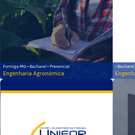
Formiga-MG • Bacharel • Presencial
• Bacharel
Engenharia Agronômica
Engenha