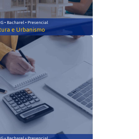
 • Bacharel • Presencial
tura e Urbanismo
 • Bacharel • Presencial