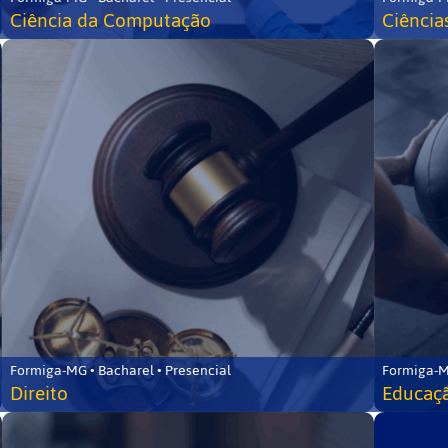
Ciência da Computação
Ciência
Formiga-MG • Bacharel • Presencial
Formiga-M
Direito
Educaçã