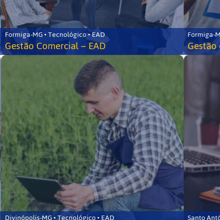
Formiga-MG • Tecnológico • EAD
Formiga-M
Gestão Comercial – EAD
Gestão 
Divinópolis-MG • Tecnológico • EAD
Santo Ant