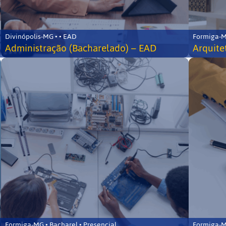
Divinópolis-MG • • EAD
Formiga-MG
Administração (Bacharelado) – EAD
Arquite
Formiga-MG • Bacharel • Presencial
Formiga-MG