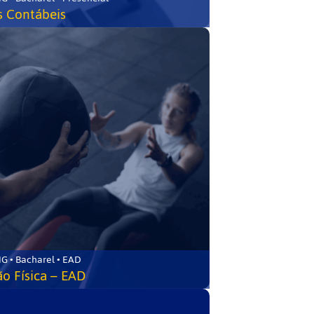
s Contábeis
G • Bacharel • EAD
o Física – EAD