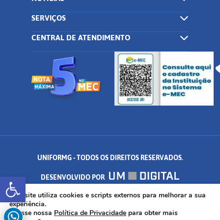
SERVIÇOS
CENTRAL DE ATENDIMENTO
UNIFORMG - TODOS OS DIREITOS RESERVADOS.
Abrir a barra de ferramentas
DESENVOLVIDO POR
AV. DR. ARNALDO DE SENNA, 328 - PALMEIRAS, FORMIGA/MG - CEP:
Este site utiliza cookies e scripts externos para melhorar a sua
experiência.
Acesse nossa
Política de Privacidade
para obter mais
35.574.530