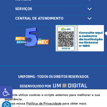
SERVIÇOS
CENTRAL DE ATENDIMENTO
UNIFORMG - TODOS OS DIREITOS RESERVADOS.
Abrir a barra de ferramentas
DESENVOLVIDO POR
AV. DR. ARNALDO DE SENNA, 328 - PALMEIRAS, FORMIGA/MG - CEP:
Este site utiliza cookies e scripts externos para melhorar a sua
experiência.
Acesse nossa
Política de Privacidade
para obter mais
35.574.530