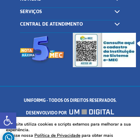
SERVIÇOS
CENTRAL DE ATENDIMENTO
UNIFORMG - TODOS OS DIREITOS RESERVADOS.
Abrir a barra de ferramentas
DESENVOLVIDO POR
AV. DR. ARNALDO DE SENNA, 328 - PALMEIRAS, FORMIGA/MG - CEP:
Este site utiliza cookies e scripts externos para melhorar a sua
experiência.
Acesse nossa
Política de Privacidade
para obter mais
35.574.530