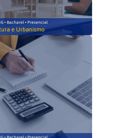
 • Bacharel • Presencial
tura e Urbanismo
 • Bacharel • Presencial