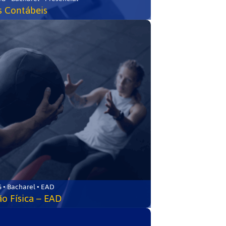
s Contábeis
 • Bacharel • EAD
o Física – EAD