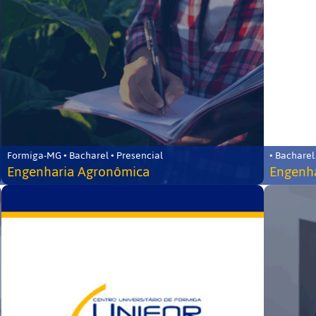
Formiga-MG • Bacharel • Presencial
• Bacharel
Engenharia Agronômica
Engenha