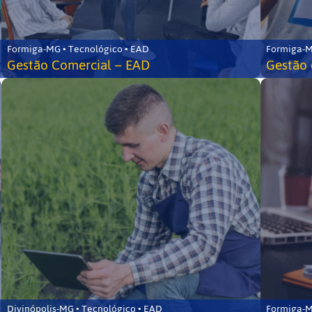
Formiga-MG • Tecnológico • EAD
Formiga-M
Gestão Comercial – EAD
Gestão 
Divinópolis-MG • Tecnológico • EAD
Formiga-M