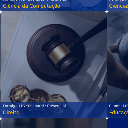
Ciência da Computação
Ciência
Formiga-MG • Bacharel • Presencial
Piumhi-MG
Direito
Educaçã