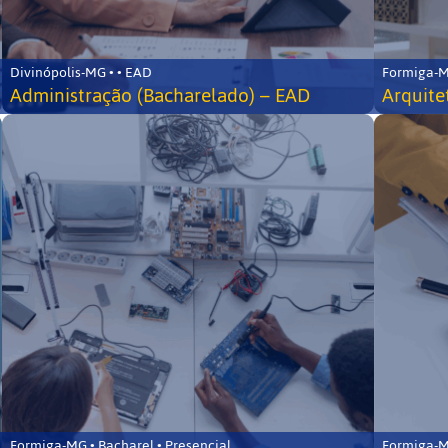
Divinópolis-MG • • EAD
Formiga-MG
Administração (Bacharelado) – EAD
Arquite
Formiga-MG • Bacharel • Presencial
Formiga-MG