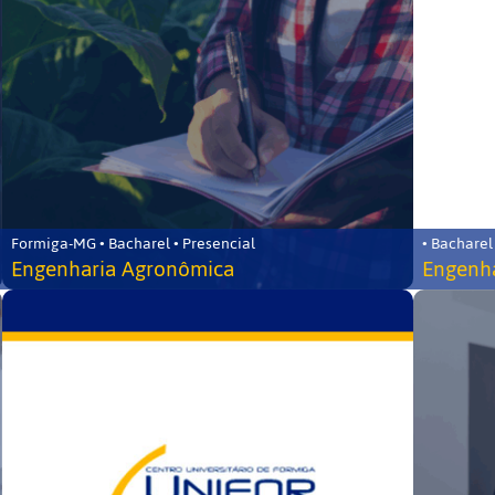
Formiga-MG • Bacharel • Presencial
• Bacharel
Engenharia Agronômica
Engenha