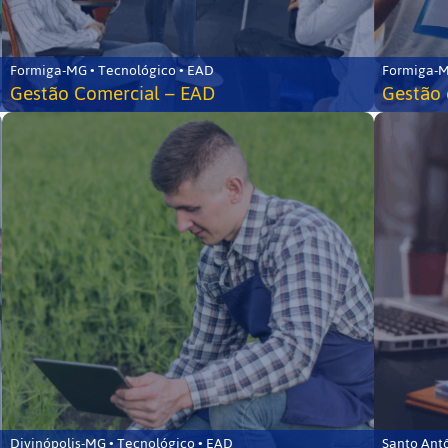
Formiga-MG • Tecnológico • EAD
Formiga-M
Gestão Comercial – EAD
Gestão 
Divinópolis-MG • Tecnológico • EAD
Santo Ant