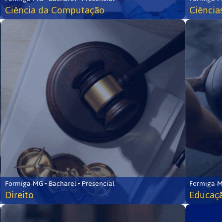
Ciência da Computação
Ciência
Formiga-MG • Bacharel • Presencial
Formiga-M
Direito
Educaçã