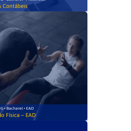
s Contábeis
G • Bacharel • EAD
o Física – EAD