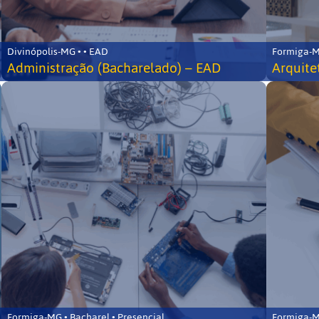
Divinópolis-MG • • EAD
Formiga-MG
Administração (Bacharelado) – EAD
Arquite
Formiga-MG • Bacharel • Presencial
Formiga-MG