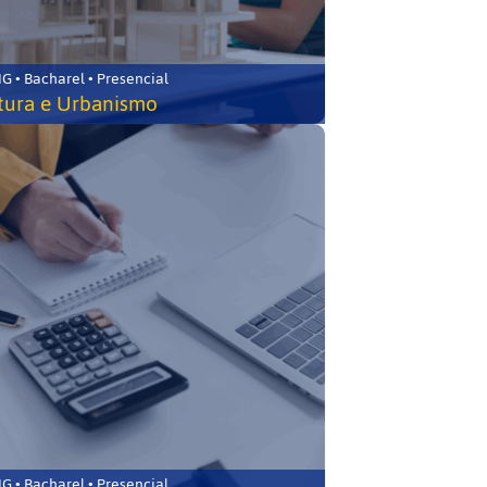
 • Bacharel • Presencial
tura e Urbanismo
 • Bacharel • Presencial