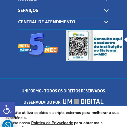
SERVIÇOS
CENTRAL DE ATENDIMENTO
UNIFORMG - TODOS OS DIREITOS RESERVADOS.
Abrir a barra de ferramentas
DESENVOLVIDO POR
AV. DR. ARNALDO DE SENNA, 328 - PALMEIRAS, FORMIGA/MG - CEP:
Este site utiliza cookies e scripts externos para melhorar a sua
experiência.
Acesse nossa
Política de Privacidade
para obter mais
35.574.530