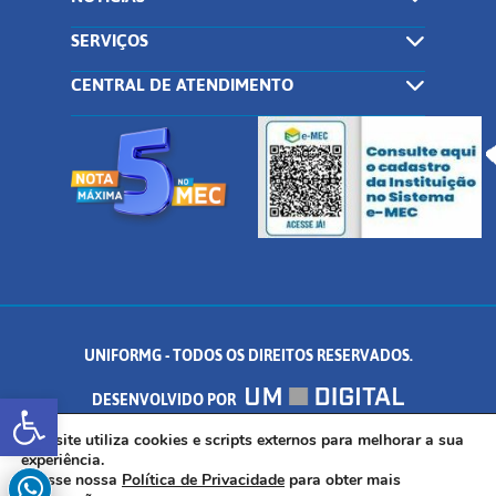
SERVIÇOS
CENTRAL DE ATENDIMENTO
UNIFORMG - TODOS OS DIREITOS RESERVADOS.
Abrir a barra de ferramentas
DESENVOLVIDO POR
AV. DR. ARNALDO DE SENNA, 328 - PALMEIRAS, FORMIGA/MG - CEP:
Este site utiliza cookies e scripts externos para melhorar a sua
experiência.
Acesse nossa
Política de Privacidade
para obter mais
35.574.530