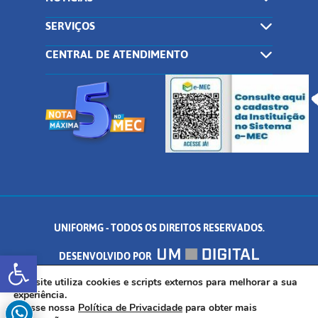
SERVIÇOS
CENTRAL DE ATENDIMENTO
UNIFORMG - TODOS OS DIREITOS RESERVADOS.
Abrir a barra de ferramentas
DESENVOLVIDO POR
AV. DR. ARNALDO DE SENNA, 328 - PALMEIRAS, FORMIGA/MG - CEP:
Este site utiliza cookies e scripts externos para melhorar a sua
experiência.
Acesse nossa
Política de Privacidade
para obter mais
35.574.530