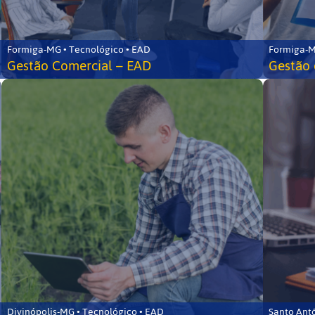
Formiga-MG • Tecnológico • EAD
Formiga-M
Gestão Comercial – EAD
Gestão 
Divinópolis-MG • Tecnológico • EAD
Santo Ant