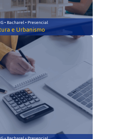
 • Bacharel • Presencial
tura e Urbanismo
 • Bacharel • Presencial