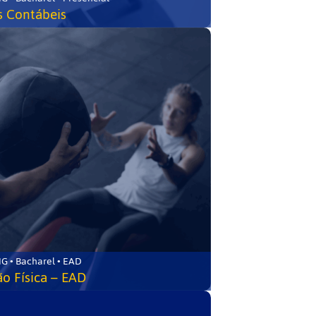
s Contábeis
G • Bacharel • EAD
o Física – EAD