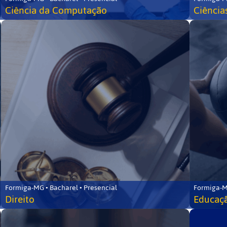
Ciência da Computação
Ciência
Formiga-MG • Bacharel • Presencial
Formiga-M
Direito
Educaçã