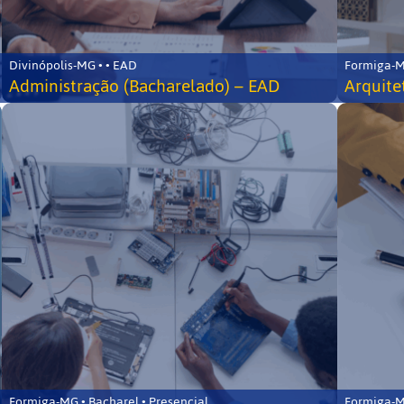
Divinópolis-MG • • EAD
Formiga-MG
Administração (Bacharelado) – EAD
Arquite
Formiga-MG • Bacharel • Presencial
Formiga-MG