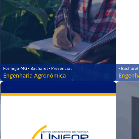
Formiga-MG • Bacharel • Presencial
• Bacharel
Engenharia Agronômica
Engenha