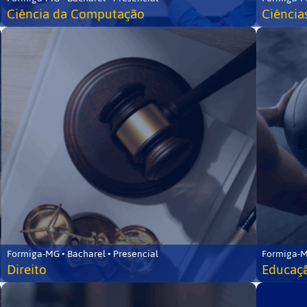
Ciência da Computação
Ciência
Formiga-MG • Bacharel • Presencial
Formiga-M
Direito
Educaçã