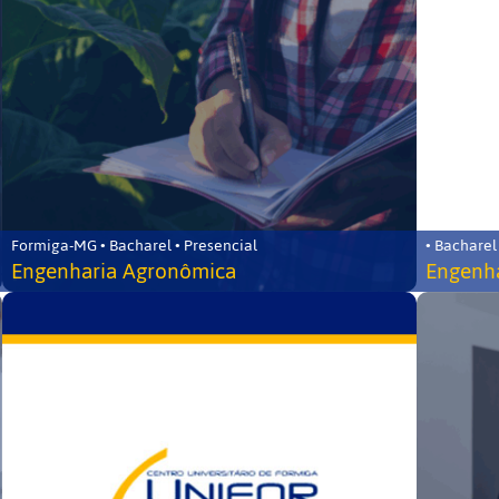
Formiga-MG • Bacharel • Presencial
• Bacharel
Engenharia Agronômica
Engenha