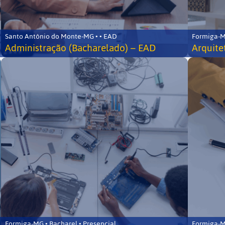
Santo Antônio do Monte-MG • • EAD
Formiga-MG
Administração (Bacharelado) – EAD
Arquite
Formiga-MG • Bacharel • Presencial
Formiga-MG