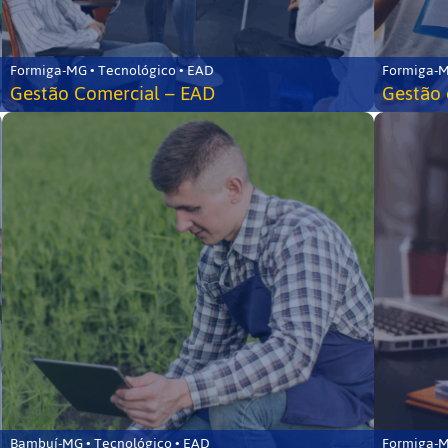
Formiga-MG • Tecnológico • EAD
Formiga-M
Gestão Comercial – EAD
Gestão 
Bambuí-MG • Tecnológico • EAD
Formiga-M