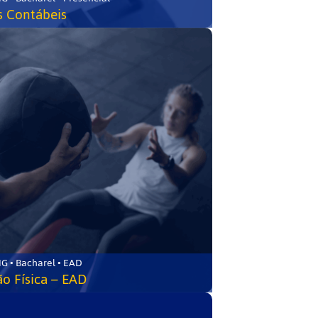
s Contábeis
G • Bacharel • EAD
o Física – EAD