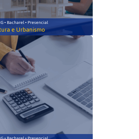
 • Bacharel • Presencial
tura e Urbanismo
 • Bacharel • Presencial