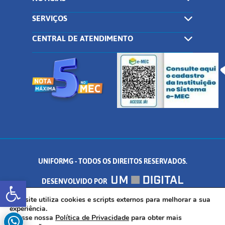
SERVIÇOS
CENTRAL DE ATENDIMENTO
UNIFORMG - TODOS OS DIREITOS RESERVADOS.
Abrir a barra de ferramentas
DESENVOLVIDO POR
AV. DR. ARNALDO DE SENNA, 328 - PALMEIRAS, FORMIGA/MG - CEP:
Este site utiliza cookies e scripts externos para melhorar a sua
experiência.
Acesse nossa
Política de Privacidade
para obter mais
35.574.530