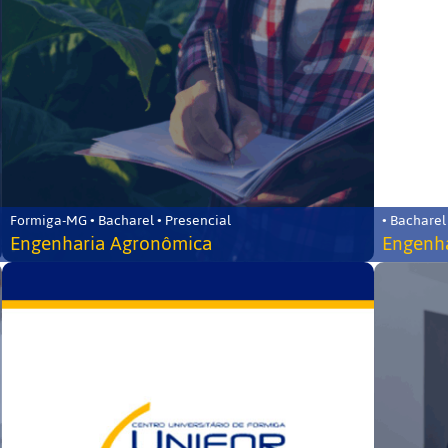
Formiga-MG • Bacharel • Presencial
• Bacharel
Engenharia Agronômica
Engenha