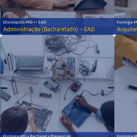
Divinópolis-MG • • EAD
Formiga-MG
Administração (Bacharelado) – EAD
Arquite
Formiga-MG • Bacharel • Presencial
Formiga-MG