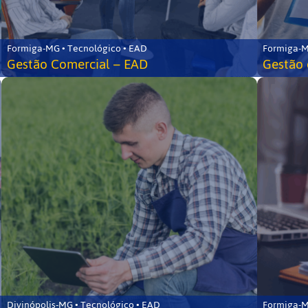
Formiga-MG • Tecnológico • EAD
Formiga-M
Gestão Comercial – EAD
Gestão 
Divinópolis-MG • Tecnológico • EAD
Formiga-M