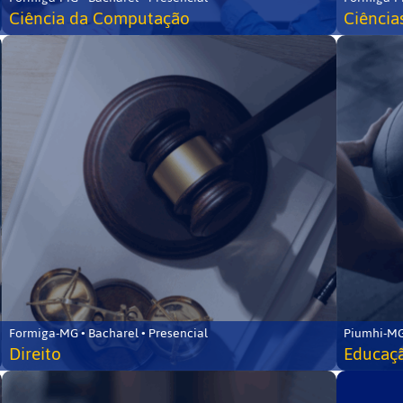
Ciência da Computação
Ciência
Formiga-MG • Bacharel • Presencial
Piumhi-MG
Direito
Educaçã