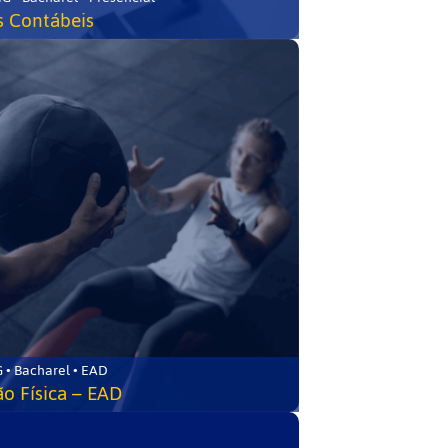
s Contábeis
 • Bacharel • EAD
o Física – EAD