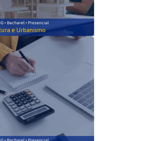
 • Bacharel • Presencial
tura e Urbanismo
 • Bacharel • Presencial