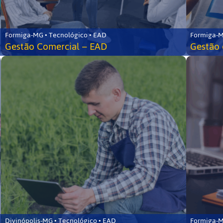
Formiga-MG • Tecnológico • EAD
Formiga-M
Gestão Comercial – EAD
Gestão 
Divinópolis-MG • Tecnológico • EAD
Formiga-M