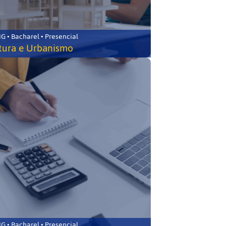
 • Bacharel • Presencial
tura e Urbanismo
 • Bacharel • Presencial