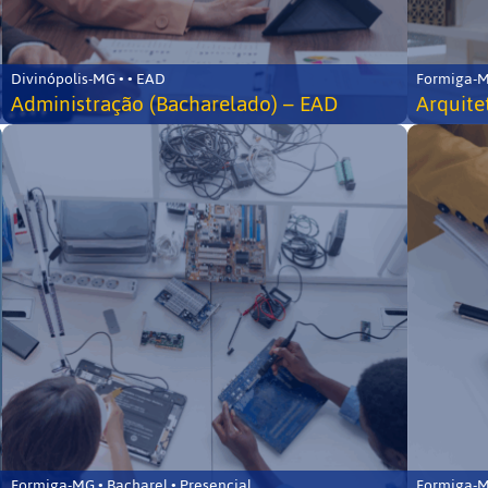
Divinópolis-MG • • EAD
Formiga-MG
Administração (Bacharelado) – EAD
Arquite
Formiga-MG • Bacharel • Presencial
Formiga-MG