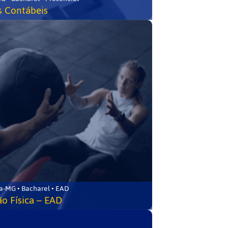
s Contábeis
a-MG • Bacharel • EAD
o Física – EAD