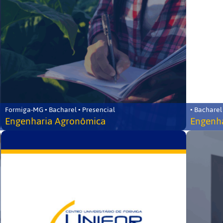
Formiga-MG • Bacharel • Presencial
• Bacharel
Engenharia Agronômica
Engenha