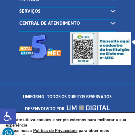
SERVIÇOS
CENTRAL DE ATENDIMENTO
UNIFORMG - TODOS OS DIREITOS RESERVADOS.
Abrir a barra de ferramentas
DESENVOLVIDO POR
AV. DR. ARNALDO DE SENNA, 328 - PALMEIRAS, FORMIGA/MG - CEP:
Este site utiliza cookies e scripts externos para melhorar a sua
experiência.
Acesse nossa
Política de Privacidade
para obter mais
35.574.530