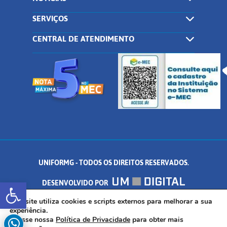
SERVIÇOS
CENTRAL DE ATENDIMENTO
UNIFORMG - TODOS OS DIREITOS RESERVADOS.
Abrir a barra de ferramentas
DESENVOLVIDO POR
AV. DR. ARNALDO DE SENNA, 328 - PALMEIRAS, FORMIGA/MG - CEP:
Este site utiliza cookies e scripts externos para melhorar a sua
experiência.
Acesse nossa
Política de Privacidade
para obter mais
35.574.530