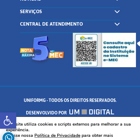
SERVIÇOS
CENTRAL DE ATENDIMENTO
UNIFORMG - TODOS OS DIREITOS RESERVADOS.
Abrir a barra de ferramentas
DESENVOLVIDO POR
AV. DR. ARNALDO DE SENNA, 328 - PALMEIRAS, FORMIGA/MG - CEP:
Este site utiliza cookies e scripts externos para melhorar a sua
experiência.
Acesse nossa
Política de Privacidade
para obter mais
35.574.530