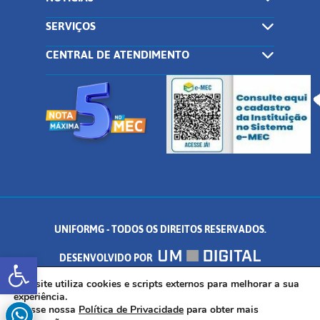
SERVIÇOS
CENTRAL DE ATENDIMENTO
UNIFORMG - TODOS OS DIREITOS RESERVADOS.
Abrir a barra de ferramentas
DESENVOLVIDO POR
AV. DR. ARNALDO DE SENNA, 328 - PALMEIRAS, FORMIGA/MG - CEP:
Este site utiliza cookies e scripts externos para melhorar a sua
experiência.
Acesse nossa
Política de Privacidade
para obter mais
35.574.530