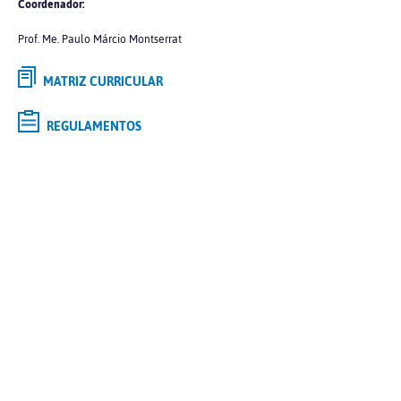
Coordenador:
Prof. Me. Paulo Márcio Montserrat
MATRIZ CURRICULAR
REGULAMENTOS
Selecione o curso de
GRADUAÇÃO
de interesse e saiba mais
Tipo
Modalidade
Polo