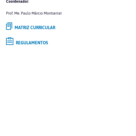
Coordenador:
Prof. Me. Paulo Márcio Montserrat
MATRIZ CURRICULAR
REGULAMENTOS
Selecione o curso de
GRADUAÇÃO
de interesse e saiba mais
Tipo
Modalidade
Polo