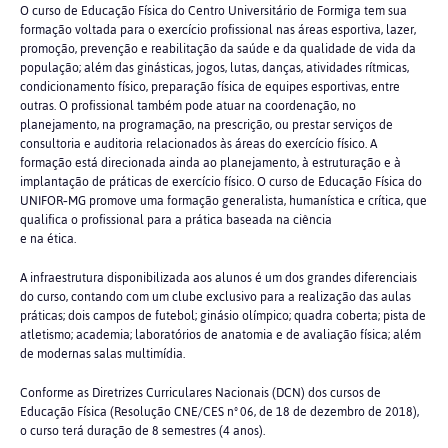
O curso de Educação Física do Centro Universitário de Formiga tem sua
formação voltada para o exercício profissional nas áreas esportiva, lazer,
promoção, prevenção e reabilitação da saúde e da qualidade de vida da
população; além das ginásticas, jogos, lutas, danças, atividades rítmicas,
condicionamento físico, preparação física de equipes esportivas, entre
outras. O profissional também pode atuar na coordenação, no
planejamento, na programação, na prescrição, ou prestar serviços de
consultoria e auditoria relacionados às áreas do exercício físico. A
formação está direcionada ainda ao planejamento, à estruturação e à
implantação de práticas de exercício físico. O curso de Educação Física do
UNIFOR‑MG promove uma formação generalista, humanística e crítica, que
qualifica o profissional para a prática baseada na ciência
e na ética.
A infraestrutura disponibilizada aos alunos é um dos grandes diferenciais
do curso, contando com um clube exclusivo para a realização das aulas
práticas; dois campos de futebol; ginásio olímpico; quadra coberta; pista de
atletismo; academia; laboratórios de anatomia e de avaliação física; além
de modernas salas multimídia.
Conforme as Diretrizes Curriculares Nacionais (DCN) dos cursos de
Educação Física (Resolução CNE/CES nº 06, de 18 de dezembro de 2018),
o curso terá duração de 8 semestres (4 anos).