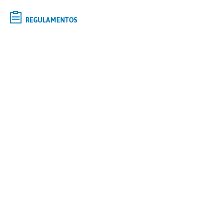
REGULAMENTOS
Selecione o curso de
GRADUAÇÃO
de interesse e saiba mais
Tipo
Modalidade
Polo
Curso
CONTINUAR