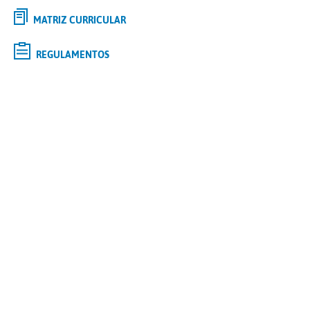
MATRIZ CURRICULAR
REGULAMENTOS
Selecione o curso de
GRADUAÇÃO
de interesse e saiba mais
Tipo
Modalidade
Polo
Curso