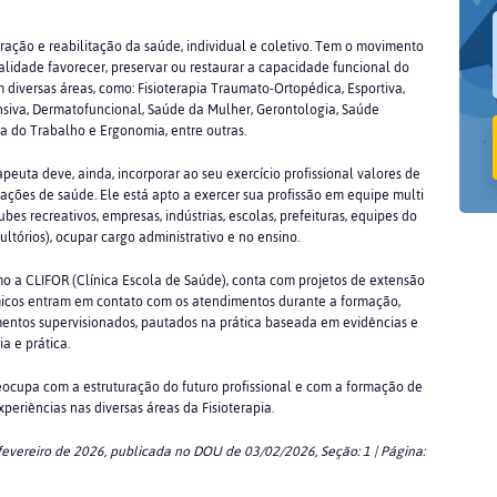
ação e reabilitação da saúde, individual e coletivo. Tem o movimento
lidade favorecer, preservar ou restaurar a capacidade funcional do
 diversas áreas, como: Fisioterapia Traumato-Ortopédica, Esportiva,
ensiva, Dermatofuncional, Saúde da Mulher, Gerontologia, Saúde
ia do Trabalho e Ergonomia, entre outras.
apeuta deve, ainda, incorporar ao seu exercício profissional valores de
ações de saúde. Ele está apto a exercer sua profissão em equipe multi
lubes recreativos, empresas, indústrias, escolas, prefeituras, equipes do
tórios), ocupar cargo administrativo e no ensino.
o a CLIFOR (Clínica Escola de Saúde), conta com projetos de extensão
êmicos entram em contato com os atendimentos durante a formação,
imentos supervisionados, pautados na prática baseada em evidências e
a e prática.
eocupa com a estruturação do futuro profissional e com a formação de
periências nas diversas áreas da Fisioterapia.
fevereiro de 2026, publicada no DOU de 03/02/2026, Seção: 1 | Página: