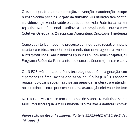
O fisioterapeuta atua na promoção, prevenção, manutenção, recuper
humano como principal objeto de trabalho. Sua atuação tem por fina
indivíduo, objetivando saúde e qualidade de vida. Pode trabalhar em
Aquática, Neurofuncional, Cardiovascular, Respiratória, Terapia Int
Coletiva, Osteopatia, Quiropraxia, Acupuntura, Oncologia, Fisioterap
Como agente facilitador no processo de integração social, o fisioter
cidadania e ética, reconhecendo o indivíduo como agente ativo nas 
e interprofissional, em instituições públicas ou privadas (hospitais, c
Programa Saúde da Família etc.) ou como autônomo (clínicas e consul
O UNIFOR-MG tem laboratórios tecnológicos de última geração, com
e parcerias na área Hospitalar e na Saúde Pública (UBS). Os acad
realizando observações nas diversas áreas da Fisioterapia e atend
no raciocínio clínico, promovendo uma associação efetiva entre teori
No UNIFOR-MG, o curso tem a duração de 5 anos. A Instituição se pr
seus Professores que, em sua maioria, são mestres e doutores, com ex
Renovação de Reconhecimento:
Portaria SERES/MEC N° 10, de 2 de 
19 (anexa)