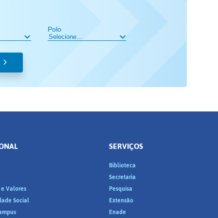
Polo
IONAL
SERVIÇOS
Biblioteca
a
Secretaria
 e Valores
Pesquisa
dade Social
Extensão
ampus
Enade