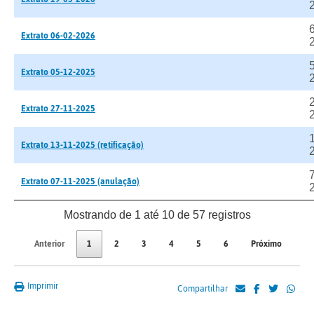
6
Extrato 06-02-2026
Extrato 05-12-2025
Extrato 27-11-2025
Extrato 13-11-2025 (retificação)
Extrato 07-11-2025 (anulação)
Mostrando de 1 até 10 de 57 registros
Anterior
1
2
3
4
5
6
Próximo
Imprimir
Compartilhar