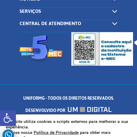
SERVIÇOS
CENTRAL DE ATENDIMENTO
UNIFORMG - TODOS OS DIREITOS RESERVADOS.
Abrir a barra de ferramentas
DESENVOLVIDO POR
AV. DR. ARNALDO DE SENNA, 328 - PALMEIRAS, FORMIGA/MG - CEP:
Este site utiliza cookies e scripts externos para melhorar a sua
experiência.
Acesse nossa
Política de Privacidade
para obter mais
35.574.530