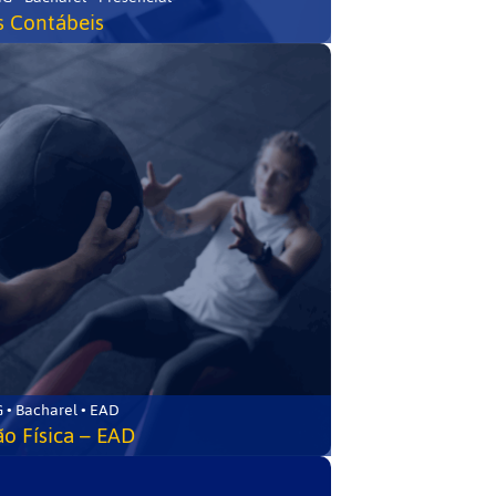
s Contábeis
 • Bacharel • EAD
o Física – EAD