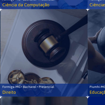
Ciência da Computação
Ciência
Formiga-MG • Bacharel • Presencial
Piumhi-MG
Direito
Educaçã