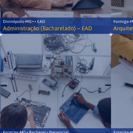
Divinópolis-MG • • EAD
Formiga-MG
Administração (Bacharelado) – EAD
Arquite
Formiga-MG • Bacharel • Presencial
Formiga-MG