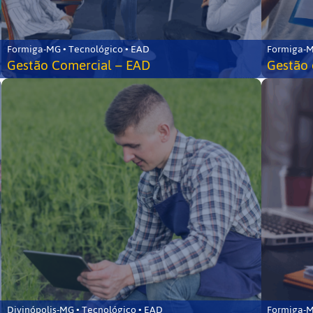
Formiga-MG • Tecnológico • EAD
Formiga-M
Gestão Comercial – EAD
Gestão 
Divinópolis-MG • Tecnológico • EAD
Formiga-M