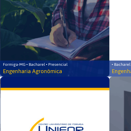
Formiga-MG • Bacharel • Presencial
• Bacharel
Engenharia Agronômica
Engenha