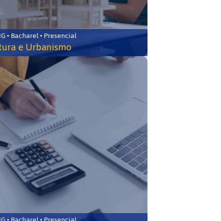
 • Bacharel • Presencial
tura e Urbanismo
 • Bacharel • Presencial